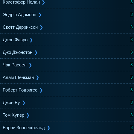
Кристофер Нолан
3
Эндрю Адамсон
3
Скотт Дерриксон
3
Джон Фавро
3
Джо Джонстон
3
Чак Рассел
3
Адам Шенкман
3
Роберт Родригес
3
Джон Ву
3
Том Хупер
3
Барри Зонненфельд
3