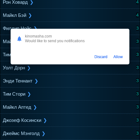
Рон Ховард
4
Майкл Бэй
4
Филлип Нойс
3
kinomasha.com
Would like to send you notifications
Майк Ньюэлл
3
Тим Бёртон
3
Discard
Allow
Уолт Дорн
3
Энди Теннант
3
Тим Стори
3
Майкл Аптед
3
Джозеф Косински
3
Джеймс Мэнголд
3