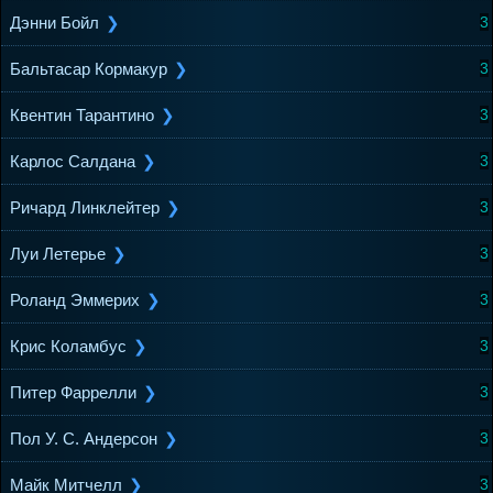
Дэнни Бойл
3
Бальтасар Кормакур
3
Квентин Тарантино
3
Карлос Салдана
3
Ричард Линклейтер
3
Луи Летерье
3
Роланд Эммерих
3
Крис Коламбус
3
Питер Фаррелли
3
Пол У. С. Андерсон
3
Майк Митчелл
3