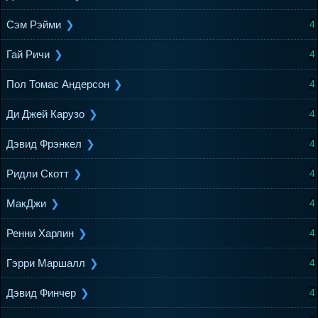
Сэм Рэйми
4
Гай Ричи
4
Пол Томас Андерсон
4
Ди Джей Карузо
4
Дэвид Фрэнкел
4
Ридли Скотт
4
МакДжи
4
Ренни Харлин
4
Гэрри Маршалл
4
Дэвид Финчер
4