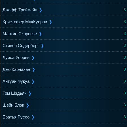
Джефф Треймейн
3
Кристофер МакКуорри
3
Мартин Скорсезе
3
Стивен Содерберг
3
Луиса Уоррен
3
Джо Карнахан
3
Антуан Фукуа
3
Том Шэдьяк
3
Шейн Блэк
3
Братья Руссо
3