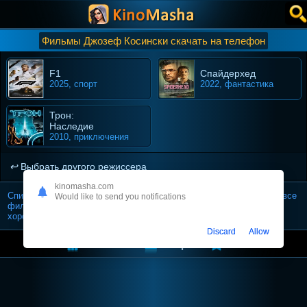
Фильмы Джозеф Косински скачать на телефон
F1
Спайдерхед
2025, спорт
2022, фантастика
Трон:
Наследие
2010, приключения
Выбрать другого режиссера
kinomasha.com
Список картин которые снял Джозеф Косински — можно скачать все
Would like to send you notifications
фильмы режиссера (в формате mp4 на телефон / планшет) в
хорошем качестве.
Discard
Allow
Киномаша
Жанры
Топ