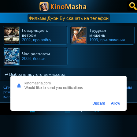
Фильмы Джон Ву скачать на телефон
Говорящие с
Трудная
ветром
мишень
2002, про войну
1993, приключения
Час расплаты
2003, боевик
Выбрать другого режиссера
kinomasha.com
Список картин которые снял Джон Ву — можно скачать все фильмы
Would like to send you notifications
режиссера (в формате mp4 на телефон / планшет) в хорошем
качестве.
Discard
Allow
Киномаша
Жанры
Топ