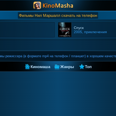
Фильмы Нил Маршалл скачать на телефон
Спуск
2005, приключения
ы режиссера (в формате mp4 на телефон / планшет) в хорошем качест
Киномаша
Жанры
Топ