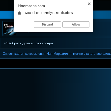
kinomasha.com
Would like to send you notifications
Discard
Allow
Псы-воины
2002, ужасы
Выбрать другого режиссера
Список картин которые снял Нил Маршалл — можно скачать все фильм