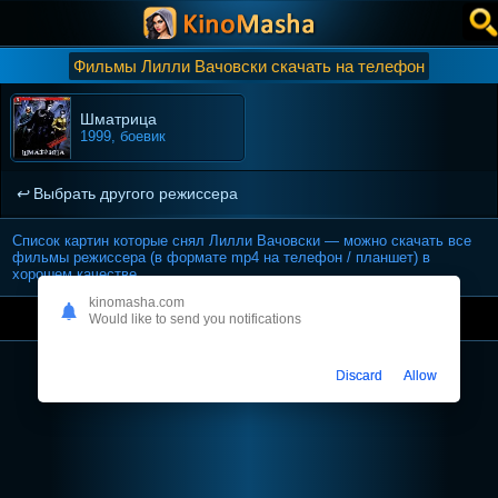
Фильмы Лилли Вачовски скачать на телефон
Шматрица
1999, боевик
Выбрать другого режиссера
Список картин которые снял Лилли Вачовски — можно скачать все
фильмы режиссера (в формате mp4 на телефон / планшет) в
хорошем качестве.
kinomasha.com
Киномаша
Жанры
Топ
Would like to send you notifications
Discard
Allow