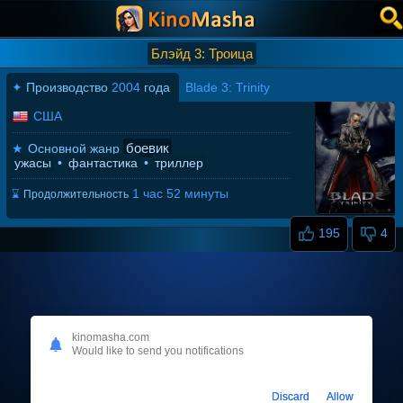
Блэйд 3: Троица
✦
Производство
2004
года
Blade 3: Trinity
США
боевик
★
Основной жанр
ужасы
•
фантастика
•
триллер
1 час 52 минуты
⌛
Продолжительность
195
4
kinomasha.com
Would like to send you notifications
Discard
Allow