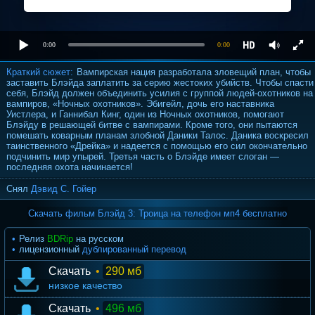
0:00
0:00
Краткий сюжет:
Вампирская нация разработала зловещий план, чтобы
заставить Блэйда заплатить за серию жестоких убийств. Чтобы спасти
себя, Блэйд должен объединить усилия с группой людей-охотников на
вампиров, «Ночных охотников». Эбигейл, дочь его наставника
Уистлера, и Ганнибал Кинг, один из Ночных охотников, помогают
Блэйду в решающей битве с вампирами. Кроме того, они пытаются
помешать коварным планам злобной Даники Талос. Даника воскресил
таинственного «Дрейка» и надеется с помощью его сил окончательно
подчинить мир упырей. Третья часть о Блэйде имеет слоган —
последняя охота начинается!
Снял
Дэвид С. Гойер
Скачать фильм Блэйд 3: Троица на телефон мп4 бесплатно
Релиз
BDRip
на русском
лицензионный
дублированный перевод
Скачать
•
290 мб
низкое качество
Скачать
•
496 мб