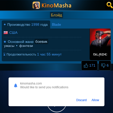
Блэйд
✦
Производство
1998
года
Blade
США
боевик
★
Основной жанр
ужасы
•
фэнтези
1 час 55 минут
⌛
Продолжительность
171
6
kinomasha.com
Would like to send you notifications
Discard
Allow