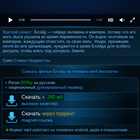
0:00
0:00
Краткий сюжет:
Блэйд — гибрид человека и вампира, потому что его
мать была укушена во время беременности. Он вырос охотником на
вампиров, жаждущим отомстить за свою мать. Упыри, проникшие
почти во все организации, нуждаются в крови Блэйда для особого
ритуала, чтобы взять под контроль Землю.
Снял
Стивен Норрингтон
Скачать фильм Блэйд на телефон мп4 бесплатно
Релиз
BDRip
на русском
лицензионный
дублированный перевод
Скачать
•
280 мб
высокое качество
Скачать
через торрент
magnet-ссылка
Формат mp4 работает на телефоне android, apple и планшетнике.