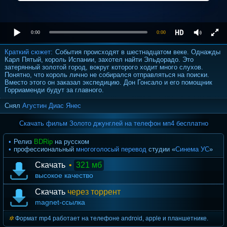
0:00
0:00
Краткий сюжет:
События происходят в шестнадцатом веке. Однажды
Карл Пятый, король Испании, захотел найти Эльдорадо. Это
затерянный золотой город, вокруг которого ходит много слухов.
Понятно, что король лично не собирался отправляться на поиски.
Вместо этого он заказал экспедицию. Дон Гонсало и его помощник
Горриаменди будут за главного.
Снял
Агустин Диас Янес
Скачать фильм Золото джунглей на телефон мп4 бесплатно
Релиз
BDRip
на русском
профессиональный
многоголосый перевод
студии «
Синема УС
»
Скачать
•
321 мб
высокое качество
Скачать
через торрент
magnet-ссылка
Формат mp4 работает на телефоне android, apple и планшетнике.