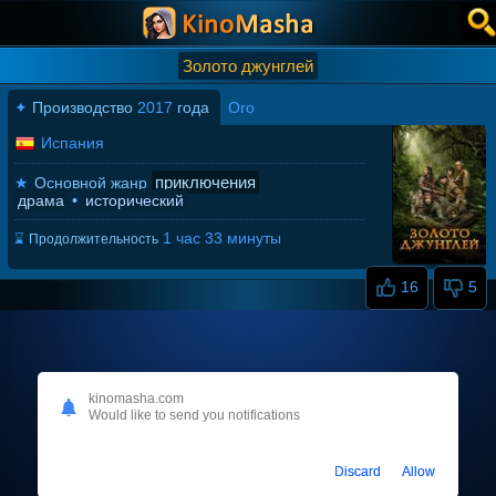
Золото джунглей
✦
Производство
2017
года
Oro
Испания
приключения
★
Основной жанр
драма
•
исторический
1 час 33 минуты
⌛
Продолжительность
16
5
kinomasha.com
Would like to send you notifications
Discard
Allow