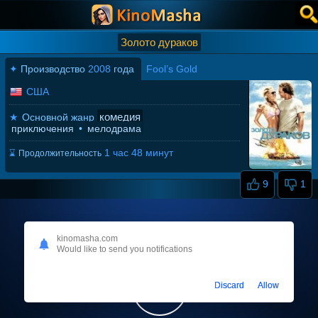
Золото дураков
✦
Производство
2008
года
Fool’s Gold
США
комедия
★
Основной жанр
приключения
•
мелодрама
1 час 48 минут
⌛
Продолжительность
9
1
kinomasha.com
Would like to send you notifications
Discard
Allow