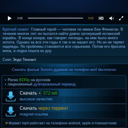
0:00
0:00
Краткий сюжет:
Главный герой — человек по имени Бен Финнеган. В
течение многих лет он пытался найти давно затонувший испанский
корабль. В конце концов, как говорят легенды, на нем было много
золота. Однако за все эти годы я так и не нашел его. Но он не теряет
надежды. Но проблемы становятся все серьезнее. Потом его бросила
жена, и лодка пошла ко дну.
Снял
Энди Теннант
Скачать фильм Золото дураков на телефон мп4 бесплатно
Релиз
BDRip
на русском
лицензионный
дублированный перевод
Скачать
•
372 мб
высокое качество
Скачать
через торрент
magnet-ссылка
Формат mp4 работает на телефоне android, apple и планшетнике.