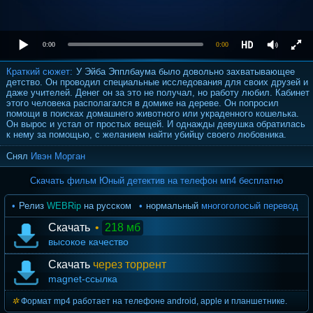
0:00
0:00
Краткий сюжет:
У Эйба Эпплбаума было довольно захватывающее
детство. Он проводил специальные исследования для своих друзей и
даже учителей. Денег он за это не получал, но работу любил. Кабинет
этого человека располагался в домике на дереве. Он попросил
помощи в поисках домашнего животного или украденного кошелька.
Он вырос и устал от простых вещей. И однажды девушка обратилась
к нему за помощью, с желанием найти убийцу своего любовника.
Снял
Ивэн Морган
Скачать фильм Юный детектив на телефон мп4 бесплатно
Релиз
WEBRip
на русском
нормальный
многоголосый перевод
Скачать
•
218 мб
высокое качество
Скачать
через торрент
magnet-ссылка
Формат mp4 работает на телефоне android, apple и планшетнике.