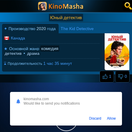
Юный детектив
✦
Производство
2020
года
The Kid Detective
Канада
комедия
★
Основной жанр
детектив
•
драма
1 час 35 минут
⌛
Продолжительность
1
0
kinomasha.com
Would like to send you notifications
Discard
Allow