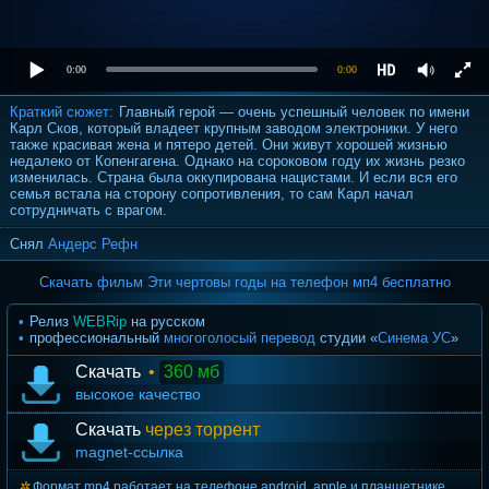
0:00
0:00
Краткий сюжет:
Главный герой — очень успешный человек по имени
Карл Сков, который владеет крупным заводом электроники. У него
также красивая жена и пятеро детей. Они живут хорошей жизнью
недалеко от Копенгагена. Однако на сороковом году их жизнь резко
изменилась. Страна была оккупирована нацистами. И если вся его
семья встала на сторону сопротивления, то сам Карл начал
сотрудничать с врагом.
Снял
Андерс Рефн
Скачать фильм Эти чертовы годы на телефон мп4 бесплатно
Релиз
WEBRip
на русском
профессиональный
многоголосый перевод
студии «
Синема УС
»
Скачать
•
360 мб
высокое качество
Скачать
через торрент
magnet-ссылка
Формат mp4 работает на телефоне android, apple и планшетнике.