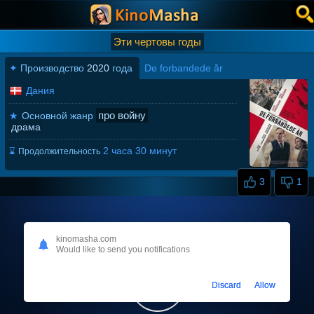
Эти чертовы годы
✦
Производство
2020
года
De forbandede år
Дания
про войну
★
Основной жанр
драма
2 часа 30 минут
⌛
Продолжительность
3
1
kinomasha.com
Would like to send you notifications
Discard
Allow