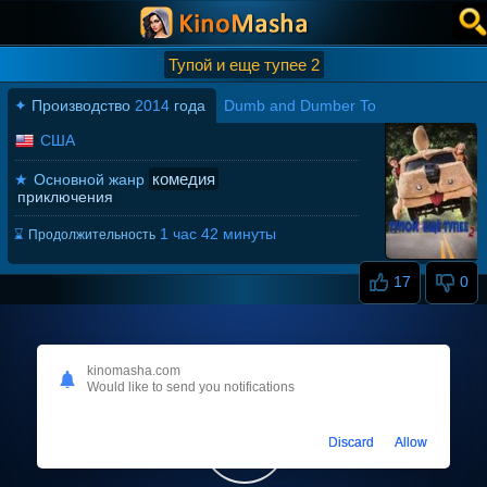
Тупой и еще тупее 2
✦
Производство
2014
года
Dumb and Dumber To
США
комедия
★
Основной жанр
приключения
1 час 42 минуты
⌛
Продолжительность
17
0
kinomasha.com
Would like to send you notifications
Discard
Allow