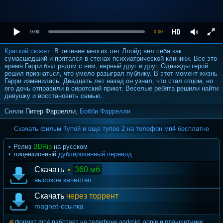
0:00
0:00
Краткий сюжет:
В течение многих лет Ллойд вел себя как
сумасшедший и прятался в стенах психиатрической клиники. Все это
время Гарри был рядом с ним, верный друг и друг. Однажды герой
решил признаться, что умело разыграл публику. В этот момент жизнь
Гарри изменилась. Двадцать лет назад он узнал, что стал отцом, но
его дочь отправили в сиротский приют. Веселые ребята решили найти
девушку и восстановить семью.
Сняли
Питер Фаррелли
,
Бобби Фаррелли
Скачать фильм Тупой и еще тупее 2 на телефон мп4 бесплатно
Релиз
BDRip
на русском
лицензионный
дублированный перевод
Скачать
•
360 мб
высокое качество
Скачать
через торрент
magnet-ссылка
Формат mp4 работает на телефоне android, apple и планшетнике.