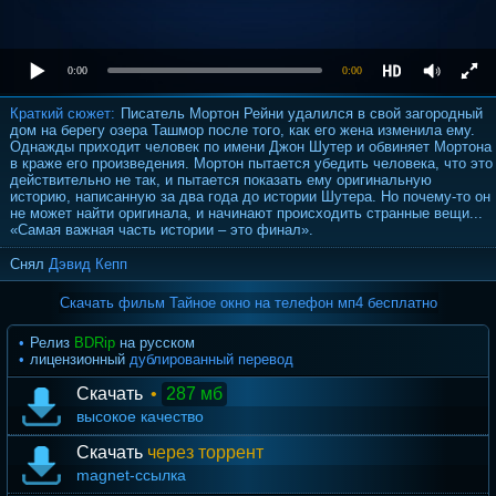
0:00
0:00
Краткий сюжет:
Писатель Мортон Рейни удалился в свой загородный
дом на берегу озера Ташмор после того, как его жена изменила ему.
Однажды приходит человек по имени Джон Шутер и обвиняет Мортона
в краже его произведения. Мортон пытается убедить человека, что это
действительно не так, и пытается показать ему оригинальную
историю, написанную за два года до истории Шутера. Но почему-то он
не может найти оригинала, и начинают происходить странные вещи...
«Самая важная часть истории – это финал».
Снял
Дэвид Кепп
Скачать фильм Тайное окно на телефон мп4 бесплатно
Релиз
BDRip
на русском
лицензионный
дублированный перевод
Скачать
•
287 мб
высокое качество
Скачать
через торрент
magnet-ссылка