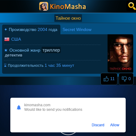
Тайное окно
✦
Производство
2004
года
Secret Window
США
триллер
★
Основной жанр
детектив
1 час 35 минут
⌛
Продолжительность
11
0
kinomasha.com
Would like to send you notifications
Discard
Allow