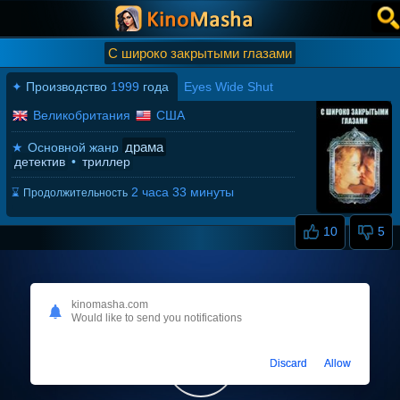
С широко закрытыми глазами
✦
Производство
1999
года
Eyes Wide Shut
Великобритания
США
драма
★
Основной жанр
детектив
•
триллер
2 часа 33 минуты
⌛
Продолжительность
10
5
kinomasha.com
Would like to send you notifications
Discard
Allow