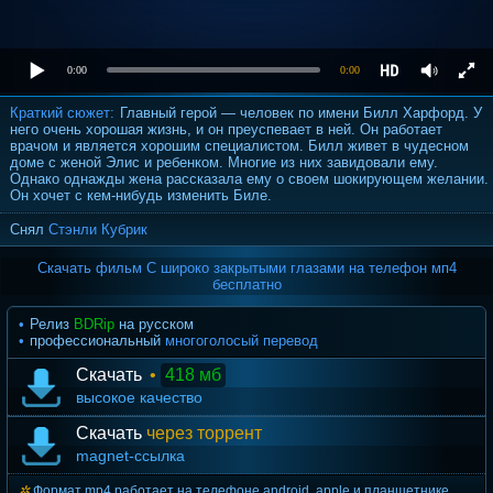
0:00
0:00
Краткий сюжет:
Главный герой — человек по имени Билл Харфорд. У
него очень хорошая жизнь, и он преуспевает в ней. Он работает
врачом и является хорошим специалистом. Билл живет в чудесном
доме с женой Элис и ребенком. Многие из них завидовали ему.
Однако однажды жена рассказала ему о своем шокирующем желании.
Он хочет с кем-нибудь изменить Биле.
Снял
Стэнли Кубрик
Скачать фильм С широко закрытыми глазами на телефон мп4
бесплатно
Релиз
BDRip
на русском
профессиональный
многоголосый перевод
Скачать
•
418 мб
высокое качество
Скачать
через торрент
magnet-ссылка
Формат mp4 работает на телефоне android, apple и планшетнике.