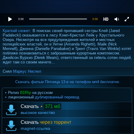
0:00
0:00
Краткий сюжет:
В поисках своей пропавшей сестры Клей (Jared
Padalecki) оказывается в лесу Кэмп-Кристал Лейк у Хрустального
Озера. Несмотря на все предупреждения жителей и местных
полицейских властей, он и Уитни (Amanda Righetti), Майк (Nick
Mennell), Дженна (Danielle Panabaker) и Трент (Travis Van Winkle) хотят
поближе познакомиться с заброшенным курортным комплексом.
Джейсон Вурхиз (Derek Mears), ответственный за гибель сотен людей,
ждет там со своим мачете...
Снял
Маркус Ниспел
Скачать фильм Пятница 13-е на телефон мп4 бесплатно
Релиз
BDRip
на русском
лицензионный
дублированный перевод
Скачать
•
371 мб
высокое качество
Скачать
через торрент
magnet-ссылка