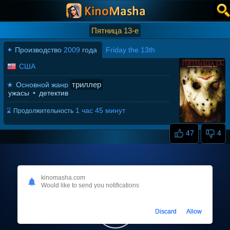
Пятница 13-е
✦
Производство
2009
года
Friday the 13th
США
триллер
★
Основной жанр
ужасы
•
детектив
1 час 45 минут
⌛
Продолжительность
47
4
kinomasha.com
Would like to send you notifications
Discard
Allow