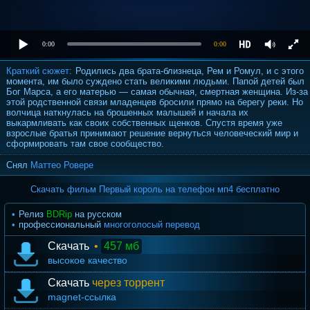
0:00
0:00
Краткий сюжет:
Родились два брата-близнеца, Рем и Ромул, и с этого
момента, им было суждено стать великими людьми. Папой детей был
Бог Марса, а его матерью — самая обычная, смертная женщина. Из-за
этой родственной связи младенцев бросили прямо на берегу реки. Но
волчица наткнулась на брошенных малышей и начала их
выкармливать как своих собственных щенков. Спустя время уже
взрослые братья принимают решение вернуться человеческий мир и
сформировать там свое сообщество.
Снял
Маттео Ровере
Скачать фильм Первый король на телефон мп4 бесплатно
Релиз
BDRip
на русском
профессиональный
многоголосый перевод
Скачать
•
457 мб
высокое качество
Скачать
через торрент
magnet-ссылка