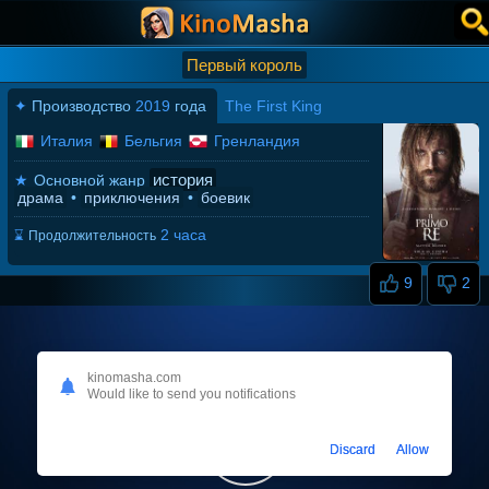
Первый король
✦
Производство
2019
года
The First King
Италия
Бельгия
Гренландия
история
★
Основной жанр
драма
•
приключения
•
боевик
2 часа
⌛
Продолжительность
9
2
kinomasha.com
Would like to send you notifications
Discard
Allow