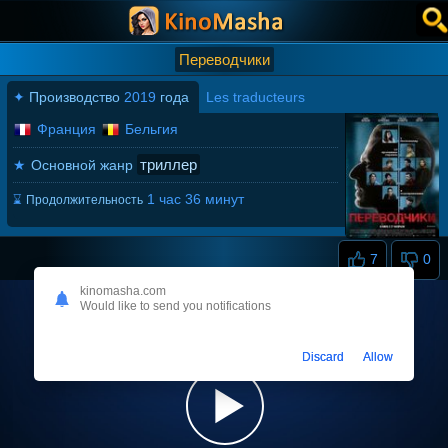
Переводчики
✦
Производство
2019
года
Les traducteurs
Франция
Бельгия
триллер
★
Основной жанр
1 час 36 минут
⌛
Продолжительность
7
0
kinomasha.com
Would like to send you notifications
Discard
Allow