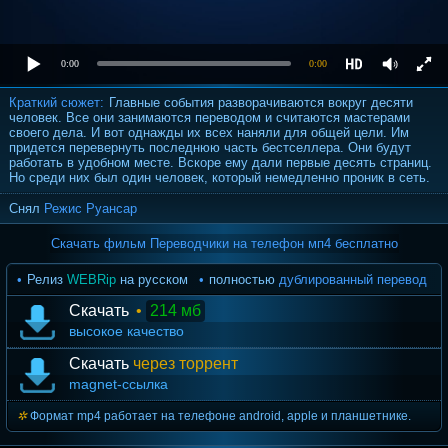
0:00
0:00
Краткий сюжет:
Главные события разворачиваются вокруг десяти
человек. Все они занимаются переводом и считаются мастерами
своего дела. И вот однажды их всех наняли для общей цели. Им
придется перевернуть последнюю часть бестселлера. Они будут
работать в удобном месте. Вскоре ему дали первые десять страниц.
Но среди них был один человек, который немедленно проник в сеть.
Снял
Режис Руансар
Скачать фильм Переводчики на телефон мп4 бесплатно
Релиз
WEBRip
на русском
полностью
дублированный перевод
Скачать
•
214 мб
высокое качество
Скачать
через торрент
magnet-ссылка
Формат mp4 работает на телефоне android, apple и планшетнике.