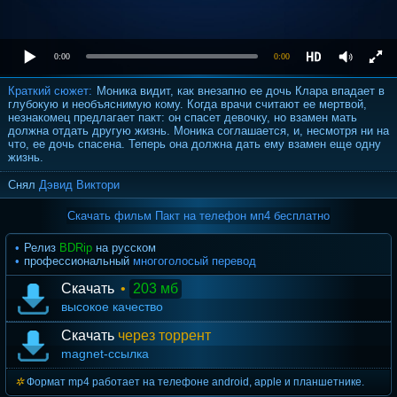
0:00
0:00
Краткий сюжет:
Моника видит, как внезапно ее дочь Клара впадает в
глубокую и необъяснимую кому. Когда врачи считают ее мертвой,
незнакомец предлагает пакт: он спасет девочку, но взамен мать
должна отдать другую жизнь. Моника соглашается, и, несмотря ни на
что, ее дочь спасена. Теперь она должна дать ему взамен еще одну
жизнь.
Снял
Дэвид Виктори
Скачать фильм Пакт на телефон мп4 бесплатно
Релиз
BDRip
на русском
профессиональный
многоголосый перевод
Скачать
•
203 мб
высокое качество
Скачать
через торрент
magnet-ссылка
Формат mp4 работает на телефоне android, apple и планшетнике.