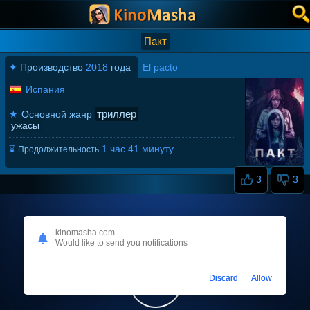
Пакт
✦
Производство
2018
года
El pacto
Испания
триллер
★
Основной жанр
ужасы
1 час 41 минуту
⌛
Продолжительность
3
3
kinomasha.com
Would like to send you notifications
Discard
Allow