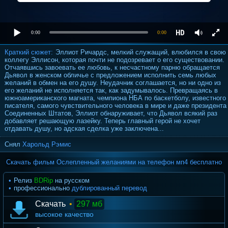
0:00
0:00
Краткий сюжет:
Эллиот Ричардс, мелкий служащий, влюбился в свою
коллегу Эллисон, которая почти не подозревает о его существовании.
Отчаявшись завоевать ее любовь, к несчастному парню обращается
Дьявол в женском обличье с предложением исполнить семь любых
желаний в обмен на его душу. Неудачник соглашается, но ни одно из
его желаний не исполняется так, как задумывалось. Превращаясь в
южноамериканского магната, чемпиона НБА по баскетболу, известного
писателя, самого чувствительного человека в мире и даже президента
Соединенных Штатов, Эллиот обнаруживает, что Дьявол всякий раз
добавляет решающую лазейку. Теперь главный герой не хочет
отдавать душу, но адская сделка уже заключена...
Снял
Харольд Рэмис
Скачать фильм Ослепленный желаниями на телефон мп4 бесплатно
Релиз
BDRip
на русском
профессионально
дублированный перевод
Скачать
•
297 мб
высокое качество