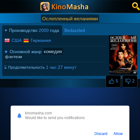
Ослепленный желаниями
✦
Производство
2000
года
Bedazzled
США
Германия
комедия
★
Основной жанр
фэнтези
1 час 27 минут
⌛
Продолжительность
5
2
kinomasha.com
Would like to send you notifications
Discard
Allow