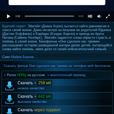
0:00
0:00
Краткий сюжет:
Эбигейл (Диана Агрон) пытается найти равновесие в
хаосе своей жизни. Даже несмотря на безумие ее родителей Юджина
(Дастин Хоффман) и Барбары (Кэндис Берген) и приезд ее брата
Натана (Саймон Хелберг), Эбигейл надеется снова обрести страсть и
любовь в своей жизни. Кинофильм «Они сделали нас такими»
рассказывает историю разведенной матери двоих детей, пытающейся
снова найти любовь, имея дело со своей неблагополучной семьей.
Снял
Майем Биалик
Скачать фильм Они сделали нас такими на телефон мп4 бесплатно
Релиз
HDRip
на русском
многоголосый перевод
Скачать
•
258 мб
низкое качество
Скачать
•
442 мб
высокое качество
Скачать
через торрент