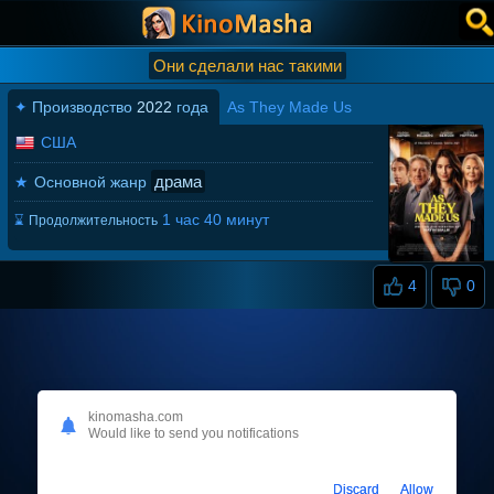
Они сделали нас такими
✦
Производство
2022
года
As They Made Us
США
драма
★
Основной жанр
1 час 40 минут
⌛
Продолжительность
4
0
kinomasha.com
Would like to send you notifications
Discard
Allow