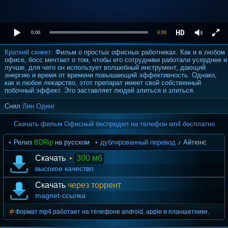
0:00
0:00
Краткий сюжет:
Фильм о простых офисных работниках. Как и в любом
офисе, босс мечтает о том, чтобы его сотрудники работали усерднее и
лучше, для чего он использует волшебный инструмент, дающий
энергию и время от времени повышающий эффективность. Однако,
как и любое лекарство, этот препарат имеет свой собственный
побочный эффект. Это заставляет людей злиться и злиться.
Снял
Лин Одинг
Скачать фильм Офисный беспредел на телефон мп4 бесплатно
Релиз
BDRip
на русском
дублированный перевод
♪ Айтюнс
Скачать
•
300 мб
высокое качество
Скачать
через торрент
magnet-ссылка
Формат mp4 работает на телефоне android, apple и планшетнике.