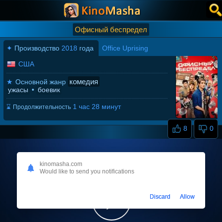
Офисный беспредел
✦
Производство
2018
года
Office Uprising
США
комедия
★
Основной жанр
ужасы
•
боевик
1 час 28 минут
⌛
Продолжительность
8
0
kinomasha.com
Would like to send you notifications
Discard
Allow