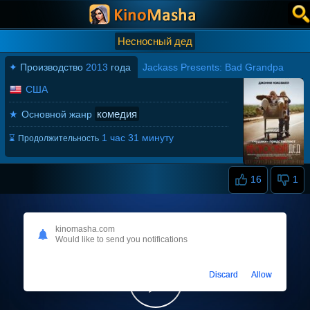
Несносный дед
✦
Производство
2013
года
Jackass Presents: Bad Grandpa
США
комедия
★
Основной жанр
1 час 31 минуту
⌛
Продолжительность
16
1
kinomasha.com
Would like to send you notifications
Discard
Allow