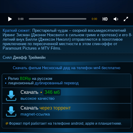
0:00
0:00
Краткий сюжет:
Престарелый чудак – озорной восьмидесятилетний
Ирвинг Зисман (Джонни Ноксвилл в сильном гриме и протезах) и его 8-
летний внук Билли (Джексон Николл) отправляются в похотливое
приключение по пересеченной местности в этом спин-оффе от
Paramount Pictures и MTV Films.
Снял
Джефф Треймейн
Скачать фильм Несносный дед на телефон мп4 бесплатно
Релиз
BDRip
на русском
лицензионный
дублированный перевод
Скачать
•
346 мб
высокое качество
Скачать
через торрент
magnet-ссылка
Формат mp4 работает на телефоне android, apple и планшетнике.