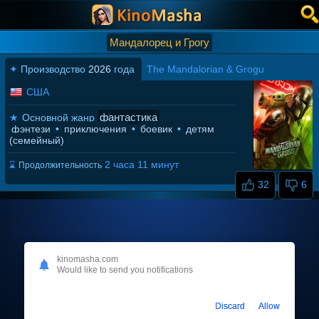
Мандалорец и Грогу
✦
Производство
2026
года
The Mandalorian & Grogu
США
фантастика
★
Основной жанр
фэнтези
•
приключения
•
боевик
•
детям
(семейный)
2 часа 11 минут
⌛
Продолжительность
32
6
kinomasha.com
Would like to send you notifications
Discard
Allow