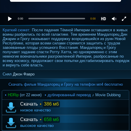
0:00
0:00
Краткий сюжет:
После падения Тёмной Империи оставшиеся в живых
воины разбрелись по всей галактике. Тем временем Мандалорец Дин
Джарин и Грогу оказывают поддержку возродившейся из руин Новой
Республике, которая всеми силами стремится защитить с трудом
завоеванные плоды успешного Восстания. Мандалорец и Грогу
получают задание спасти Ротту Хатта, но одновременно с этим
немногие военачальники разгромленной Империи, разбросанные по
всему космосу, продолжают свои попытки дестабилизировать порядок
и вернуть себе власть.
Снял
Джон Фавро
Скачать фильм Мандалорец и Грогу на телефон мп4 бесплатно
HDRip
(от 22 июня)
дублированный перевод
♪ Movie Dubbing
Скачать
•
386 мб
низкое качество
Скачать
•
658 мб
высокое качество