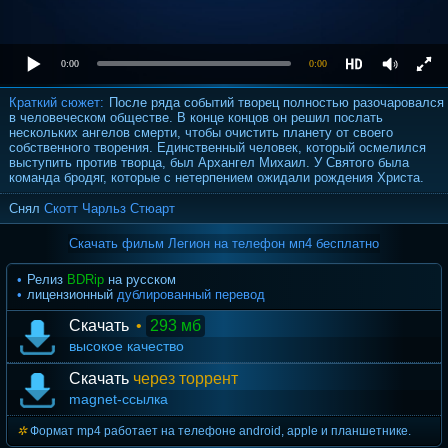
0:00
0:00
Краткий сюжет:
После ряда событий творец полностью разочаровался
в человеческом обществе. В конце концов он решил послать
нескольких ангелов смерти, чтобы очистить планету от своего
собственного творения. Единственный человек, который осмелился
выступить против творца, был Архангел Михаил. У Святого была
команда бродяг, которые с нетерпением ожидали рождения Христа.
Снял
Скотт Чарльз Стюарт
Скачать фильм Легион на телефон мп4 бесплатно
Релиз
BDRip
на русском
лицензионный
дублированный перевод
Скачать
•
293 мб
высокое качество
Скачать
через торрент
magnet-ссылка
Формат mp4 работает на телефоне android, apple и планшетнике.