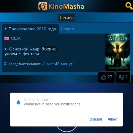
Легион
✦
Производство
2010
года
Legion
США
боевик
★
Основной жанр
ужасы
•
фэнтези
1 час 40 минут
⌛
Продолжительность
27
1
kinomasha.com
Would like to send you notifications
Discard
Allow