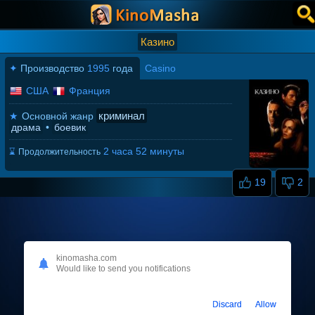
Казино
✦
Производство
1995
года
Casino
США
Франция
криминал
★
Основной жанр
драма
•
боевик
2 часа 52 минуты
⌛
Продолжительность
19
2
kinomasha.com
Would like to send you notifications
Discard
Allow