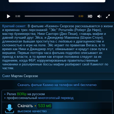
0:00
0:00
Краткий сюжет:
В фильме «Казино» Скорсезе рассказывается о жизни
и временах трех персонажей: "Эйс" Ротштейн (Роберт Де Ниро),
мастер букмекерства; Ники Санторо (Джо Пеши), главарь мафии и
давний лучший друг Эйса; и Джинджер Маккенна (Шэрон Стоун),
длинноногая бывшая проститутка с любовью к драгоценностям и
склонностью к игре на поле. Эйс играет по правилам Вегаса, в то
время как Ники и Джинджер лгут, обманывают и крадут свои пути к
вершине. Первые полтора часа фильма подробно описывают их
приход к власти, в то время как вторая половина следует за их
падением, когда ФБР, коррумпированные правительственные
чиновники и разъяренные боссы мафии разбирают свой Камелот по
частям.
Снял
Мартин Скорсезе
Скачать фильм Казино на телефон мп4 бесплатно
Релиз
BDRip
на русском
профессиональный
многоголосый перевод
Скачать
•
533 мб
высокое качество