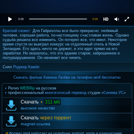
0:00
0:00
Краткий сюжет:
Для Габриэллы все было прекрасно: любимый
человек, хорошая работа, по-настоящему счастливая жизнь. Однако
судьба решила все изменить. Он потерял все, что имел. Некоторое
время спустя он выиграл конкурс на отдаленный отель в Новой
Зеландии. Его здесь ничто не держит, и это идет прямо на его
заработки. Но оказалось, что это здание старое, заброшенное и
полуразрушенное. Он начинает все чинить.
Снял
Роджер Камбл
Скачать фильм Хижина Любви на телефон мп4 бесплатно
Релиз
WEBRip
на русском
профессиональный
многоголосый перевод
студии «
Синема УС
»
Скачать
•
311 мб
высокое качество
Скачать
через торрент
magnet-ссылка
Формат mp4 работает на телефоне android, apple и планшетнике.