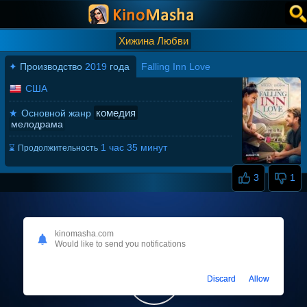
Хижина Любви
✦
Производство
2019
года
Falling Inn Love
США
комедия
★
Основной жанр
мелодрама
1 час 35 минут
⌛
Продолжительность
3
1
kinomasha.com
Would like to send you notifications
Discard
Allow