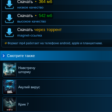
Скачать
•
364 мб
низкое качество
Скачать
•
542 мб
высокое качество
Скачать
через торрент
magnet-ссылка
Формат mp4 работает на телефоне android, apple и планшетнике.
Смотрите также
Навстречу
шторму
Акулий вирус
Крик 7