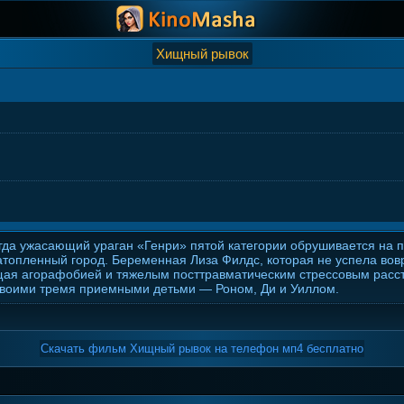
Хищный рывок
гда ужасающий ураган «Генри» пятой категории обрушивается на
топленный город. Беременная Лиза Филдс, которая не успела вовр
ая агорафобией и тяжелым посттравматическим стрессовым расстр
своими тремя приемными детьми — Роном, Ди и Уиллом.
Скачать фильм Хищный рывок на телефон мп4 бесплатно