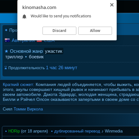
kinomasha.com
Would like to send you notifications
✦
Производство
2026
года
Thrash
Discard
Allow
Австралия
США
★
Основной жанр
ужастик
триллер
•
боевик
1 час 26 минут
⌛
Продолжительность
Краткий сюжет:
Компания людей объединяется, чтобы выжить, ко
этого, акулы совершают хищный рывок и начинают прибывать в за
своем автомобиле. Дакота Эдвардс, молодая женщина, страдающ
Билли и Рэйчел Олсон оказываются запертыми в своем доме со 
Снял
Томми Виркола
HDRip
(от 18 апреля)
дублированный перевод
♪ Winmedia