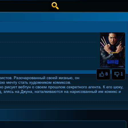
8
1
истов. Разочарованный своей жизнью, он
ою мечту стать художником комиксов.
 рисует вебтун о своем прошлом секретного агента. К его шоку,
, злясь на Джуна, наталкиваются на нарисованный им комикс и