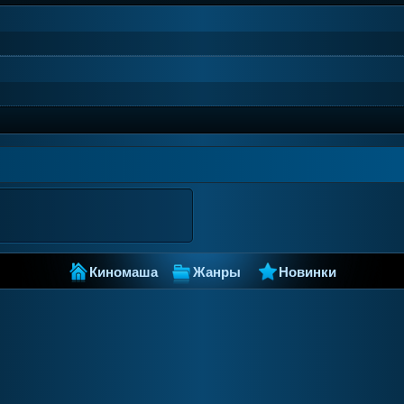
Киномаша
Жанры
Новинки