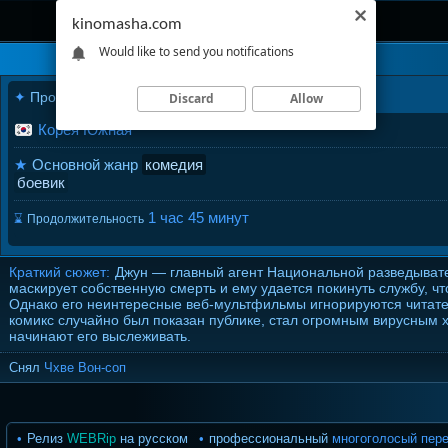
kinomasha.com
Would like to send you notifications
✦
Производство
2020
года
Hitman: Agent Jun
Discard
Allow
Корея Южная
★
Основной жанр
комедия
боевик
1 час 45 минут
⌛
Продолжительность
Краткий сюжет:
Джун — главный агент Национальной разведывате
маскирует собственную смерть и ему удается покинуть службу, ч
Однако его неинтересные веб-мультфильмы игнорируются читателя
комикс случайно был показан публике, стал огромным вирусным 
начинают его выслеживать.
Снял
Чхве Вон-соп
Релиз
WEBRip
на русском
профессиональный
многоголосый пер