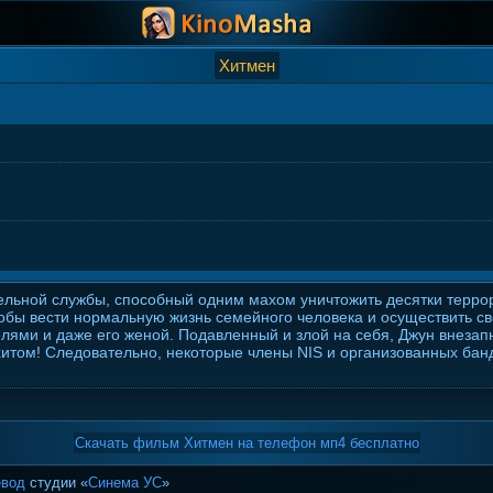
Хитмен
льной службы, способный одним махом уничтожить десятки террор
тобы вести нормальную жизнь семейного человека и осуществить св
ми и даже его женой. Подавленный и злой на себя, Джун внезапно
хитом! Следовательно, некоторые члены NIS и организованных банд
Скачать фильм Хитмен на телефон мп4 бесплатно
евод
студии «
Синема УС
»