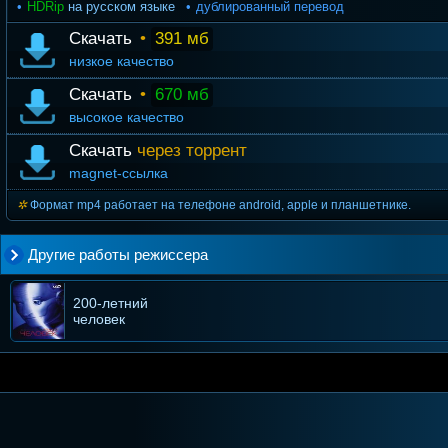
HDRip
на русском языке
дублированный перевод
Скачать
•
391 мб
низкое качество
Скачать
•
670 мб
высокое качество
Скачать
через торрент
magnet-ссылка
Формат mp4 работает на телефоне android, apple и планшетнике.
Другие работы режиссера
200-летний
человек