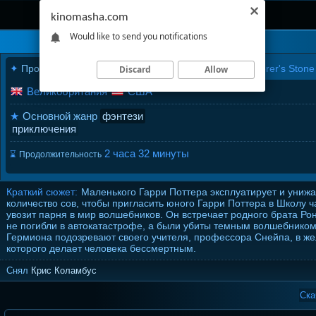
kinomasha.com
Would like to send you notifications
✦
Производство
2001
года
Harry Potter and the Sorcerer's Stone
Discard
Allow
Великобритания
США
★
Основной жанр
фэнтези
приключения
2 часа 32 минуты
⌛
Продолжительность
Краткий сюжет:
Маленького Гарри Поттера эксплуатирует и унижа
количество сов, чтобы пригласить юного Гарри Поттера в Школу 
увозит парня в мир волшебников. Он встречает родного брата Ро
не погибли в автокатастрофе, а были убиты темным волшебником 
Гермиона подозревают своего учителя, профессора Снейпа, в же
которого делает человека бессмертным.
Снял
Крис Коламбус
Ска