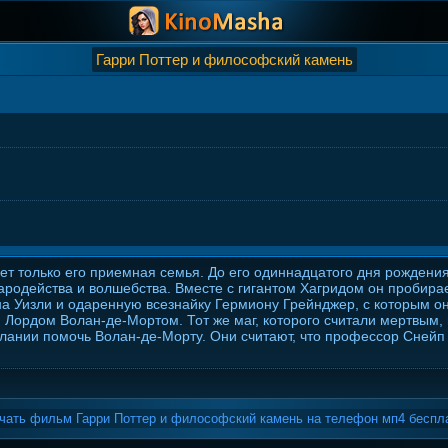
Гарри Поттер и философский камень
ет только его приемная семья. До его одиннадцатого дня рождени
чародейства и волшебства. Вместе с гигантом Хагридом он пробирае
на Уизли и одаренную всезнайку Гермиону Грейнджер, с которым он
Лордом Волан-де-Мортом. Тот же маг, которого считали мертвым, п
лании помочь Волан-де-Морту. Они считают, что профессор Снейп 
чать фильм Гарри Поттер и философский камень на телефон мп4 беспл