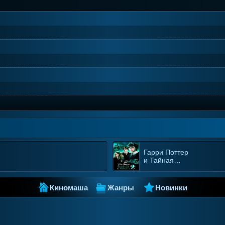
Гарри Поттер
и Тайная
комната
Киномаша
Жанры
Новинки