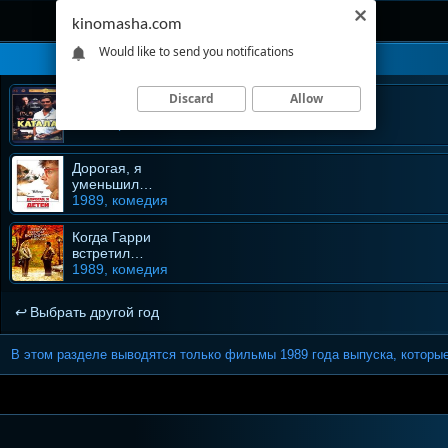
kinomasha.com
Would like to send you notifications
Discard
Allow
Катала
1989, криминал
Дорогая, я
уменьшил
детей
1989, комедия
Когда Гарри
встретил
Салли
1989, комедия
Выбрать другой год
В этом разделе выводятся только фильмы 1989 года выпуска, которы