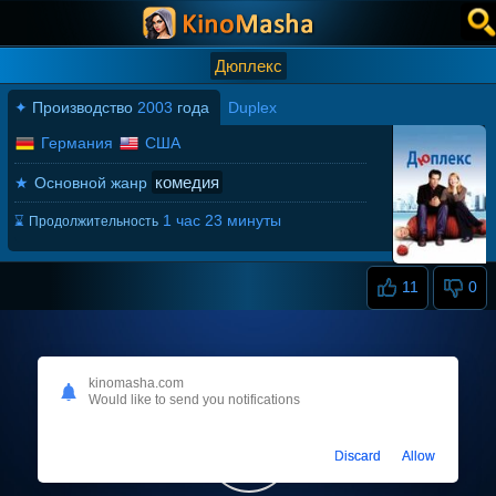
Дюплекс
✦
Производство
2003
года
Duplex
Германия
США
комедия
★
Основной жанр
1 час 23 минуты
⌛
Продолжительность
11
0
kinomasha.com
Would like to send you notifications
Discard
Allow