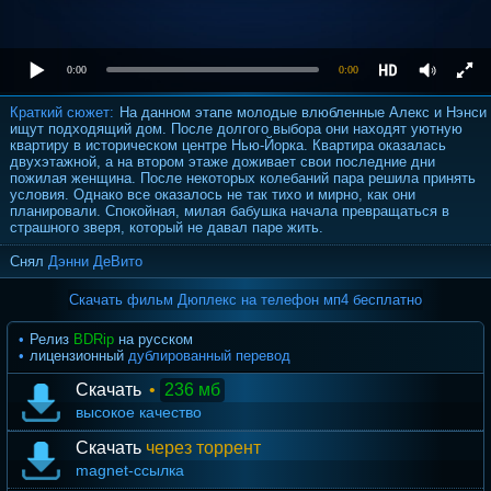
0:00
0:00
Краткий сюжет:
На данном этапе молодые влюбленные Алекс и Нэнси
ищут подходящий дом. После долгого выбора они находят уютную
квартиру в историческом центре Нью-Йорка. Квартира оказалась
двухэтажной, а на втором этаже доживает свои последние дни
пожилая женщина. После некоторых колебаний пара решила принять
условия. Однако все оказалось не так тихо и мирно, как они
планировали. Спокойная, милая бабушка начала превращаться в
страшного зверя, который не давал паре жить.
Снял
Дэнни ДеВито
Скачать фильм Дюплекс на телефон мп4 бесплатно
Релиз
BDRip
на русском
лицензионный
дублированный перевод
Скачать
•
236 мб
высокое качество
Скачать
через торрент
magnet-ссылка