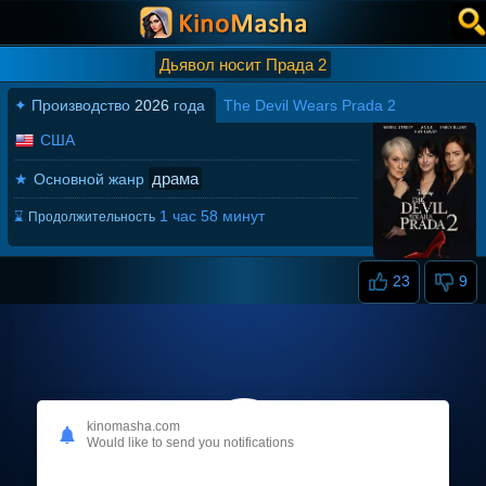
Дьявол носит Прада 2
✦
Производство
2026
года
The Devil Wears Prada 2
США
драма
★
Основной жанр
1 час 58 минут
⌛
Продолжительность
23
9
kinomasha.com
Would like to send you notifications