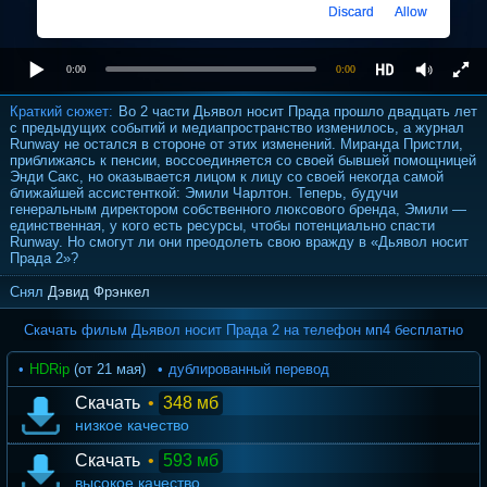
Discard
Allow
0:00
0:00
Краткий сюжет:
Во 2 части Дьявол носит Прада прошло двадцать лет
с предыдущих событий и медиапространство изменилось, а журнал
Runway не остался в стороне от этих изменений. Миранда Пристли,
приближаясь к пенсии, воссоединяется со своей бывшей помощницей
Энди Сакс, но оказывается лицом к лицу со своей некогда самой
ближайшей ассистенткой: Эмили Чарлтон. Теперь, будучи
генеральным директором собственного люксового бренда, Эмили —
единственная, у кого есть ресурсы, чтобы потенциально спасти
Runway. Но смогут ли они преодолеть свою вражду в «Дьявол носит
Прада 2»?
Снял
Дэвид Фрэнкел
Скачать фильм Дьявол носит Прада 2 на телефон мп4 бесплатно
HDRip
(от 21 мая)
дублированный перевод
Скачать
•
348 мб
низкое качество
Скачать
•
593 мб
высокое качество