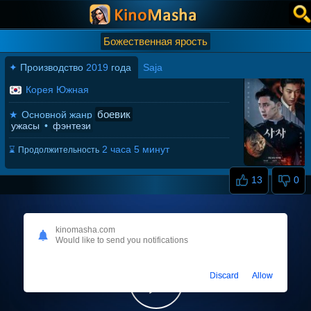
Божественная ярость
✦
Производство
2019
года
Saja
Корея Южная
боевик
★
Основной жанр
ужасы
•
фэнтези
2 часа 5 минут
⌛
Продолжительность
13
0
kinomasha.com
Would like to send you notifications
Discard
Allow