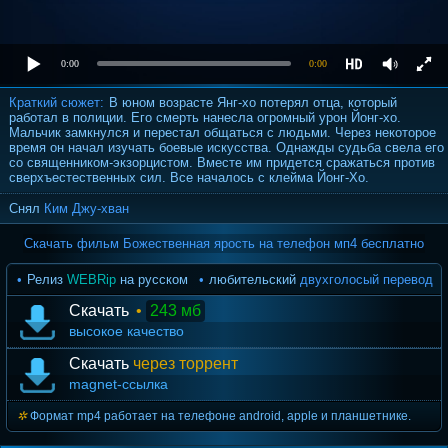
0:00
0:00
Краткий сюжет:
В юном возрасте Янг-хо потерял отца, который
работал в полиции. Его смерть нанесла огромный урон Йонг-хо.
Мальчик замкнулся и перестал общаться с людьми. Через некоторое
время он начал изучать боевые искусства. Однажды судьба свела его
со священником-экзорцистом. Вместе им придется сражаться против
сверхъестественных сил. Все началось с клейма Йонг-Хо.
Снял
Ким Джу-хван
Скачать фильм Божественная ярость на телефон мп4 бесплатно
Релиз
WEBRip
на русском
любительский
двухголосый перевод
Скачать
•
243 мб
высокое качество
Скачать
через торрент
magnet-ссылка
Формат mp4 работает на телефоне android, apple и планшетнике.