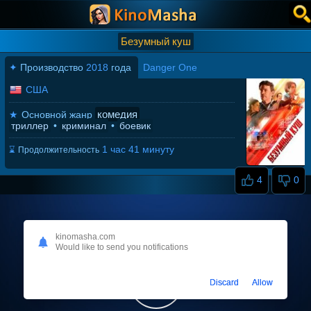
Безумный куш
✦
Производство
2018
года
Danger One
США
комедия
★
Основной жанр
триллер
•
криминал
•
боевик
1 час 41 минуту
⌛
Продолжительность
4
0
kinomasha.com
Would like to send you notifications
Discard
Allow