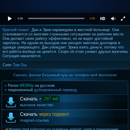
0:00
0:00
Краткий сюжет:
Дин и Эрик-парамедики в местной больнице. Они
сталкиваются со многими странными ситуациями на рабочем месте.
Они делают свою работу эффективно, но не видят достойной
зарплаты. На одном из выходов они находят миллион долларов в
одежде умирающего. Дин убеждает Эрика взять деньги, потому что
его работа вообще не ценится. Скоро об этом узнают друзья мужчины.
Ситуация накаляется.
Снял
Том Ош
Скачать фильм Безумный куш на телефон мп4 бесплатно
Релиз
WEBRip
на русском
лицензионный
дублированный перевод
Скачать
•
287 мб
высокое качество
Скачать
через торрент
magnet-ссылка
Формат mp4 работает на телефоне android, apple и планшетнике.